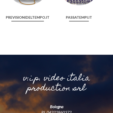
PREVISIONIDELTEMPO.IT
PASSATEMPI.IT
v.i.p. video italia
production srl
Bologna
P.I. 04322860372