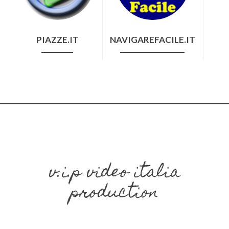
PIAZZE.IT
NAVIGAREFACILE.IT
v.i.p video italia
production